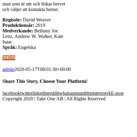
man som är ute och fiskar brevet
och väljer att kontakta henne.
Regissör:
David Weaver
Produktionsår:
2019
Medverkande:
Bethany Joe
Lenz, Andrew W. Walker, Kate
Isaac
Språk:
Engelska
IMDB
admin
2020-05-17T08:01:30+00:00
Share This Story, Choose Your Platform!
facebook
twitter
linkedin
reddit
whatsapp
tumblr
pinterest
vk
E-post
Copyright 2020 | Take One AB | All Rights Reserved