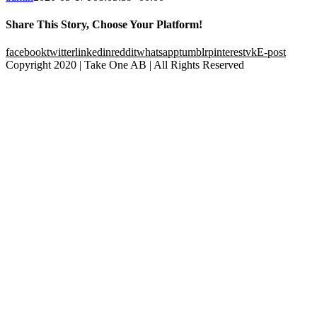
Share This Story, Choose Your Platform!
facebook
twitter
linkedin
reddit
whatsapp
tumblr
pinterest
vk
E-post
Copyright 2020 | Take One AB | All Rights Reserved