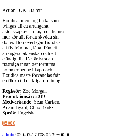
Action | UK | 82 min
Boudica är en ung flicka som
tvingas till ett arrangerat
äktenskap av sin far, men hennes
mor gör allt för att skydda sin
dotter. Hon övertygar Boudica
att fly från byn, långt från ett
arrangerat äktenskap och ett
eländigt liv. Det är bara en
tidsfråga innan det förflutna
kommer henne i kapp och
Boudica måste förvandlas från
en flicka till en krigardrottning.
Regissör:
Zoe Morgan
Produktionsår:
2019
Medverkande:
Sean Carlsen,
Adam Byard, Chris Banks
Språk:
Engelska
IMDB
admin
2020-05-17T08:05:39+00:00