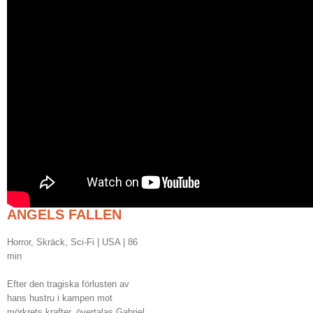
ANGELS FALLEN
Horror, Skräck, Sci-Fi | USA | 86
min
Efter den tragiska förlusten av
hans hustru i kampen mot
mörkrets krafter, övertalas Gabriel