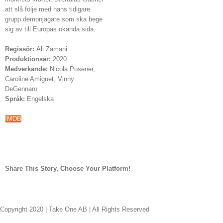
att slå följe med hans tidigare
grupp demonjägare som ska bege
sig av till Europas okända sida.
Regissör:
Ali Zamani
Produktionsår:
2020
Medverkande:
Nicola Posener,
Caroline Amiguet, Vinny
DeGennaro
Språk:
Engelska
IMDB
Share This Story, Choose Your Platform!
facebook
twitter
linkedin
reddit
whatsapp
tumblr
pinterest
vk
E-
post
Copyright 2020 | Take One AB | All Rights Reserved