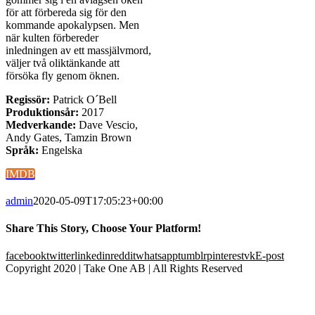
för att förbereda sig för den
kommande apokalypsen. Men
när kulten förbereder
inledningen av ett massjälvmord,
väljer två oliktänkande att
försöka fly genom öknen.
Regissör:
Patrick O´Bell
Produktionsår:
2017
Medverkande:
Dave Vescio,
Andy Gates, Tamzin Brown
Språk:
Engelska
IMDB
admin
2020-05-09T17:05:23+00:00
Share This Story, Choose Your Platform!
facebook
twitter
linkedin
reddit
whatsapp
tumblr
pinterest
vk
E-post
Copyright 2020 | Take One AB | All Rights Reserved