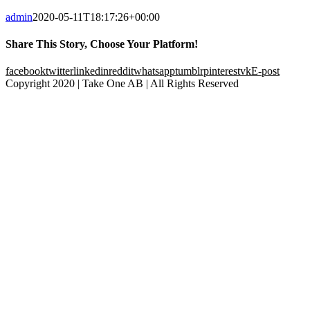
admin
2020-05-11T18:17:26+00:00
Share This Story, Choose Your Platform!
facebook
twitter
linkedin
reddit
whatsapp
tumblr
pinterest
vk
E-post
Copyright 2020 | Take One AB | All Rights Reserved