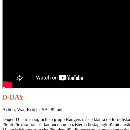
D-DAY
Action, War, Krig | USA | 85 min
Dagen D närmar sig och en grupp Rangers måste klättra de förrädiska
för att förstöra franska kanoner som nazisterna beslagtagit för att an
Men när båtarna som ska föra dem till klipporna attackerar, skapar de