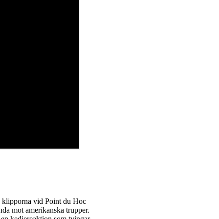
 klipporna vid Point du Hoc
vända mot amerikanska trupper.
t en kedjereaktion som tvingar