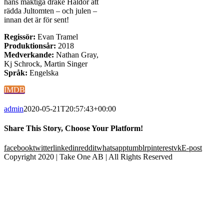
hans mäktiga drake Haldor att
rädda Jultomten – och julen –
innan det är för sent!
Regissör:
Evan Tramel
Produktionsår:
2018
Medverkande:
Nathan Gray,
Kj Schrock, Martin Singer
Språk:
Engelska
IMDB
admin
2020-05-21T20:57:43+00:00
Share This Story, Choose Your Platform!
facebook
twitter
linkedin
reddit
whatsapp
tumblr
pinterest
vk
E-post
Copyright 2020 | Take One AB | All Rights Reserved