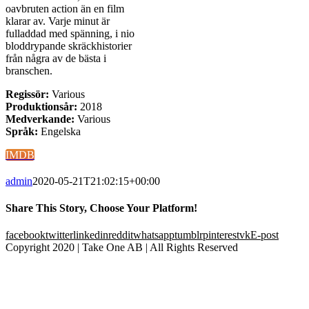
oavbruten action än en film
klarar av. Varje minut är
fulladdad med spänning, i nio
bloddrypande skräckhistorier
från några av de bästa i
branschen.
Regissör:
Various
Produktionsår:
2018
Medverkande:
Various
Språk:
Engelska
IMDB
admin
2020-05-21T21:02:15+00:00
Share This Story, Choose Your Platform!
facebook
twitter
linkedin
reddit
whatsapp
tumblr
pinterest
vk
E-post
Copyright 2020 | Take One AB | All Rights Reserved