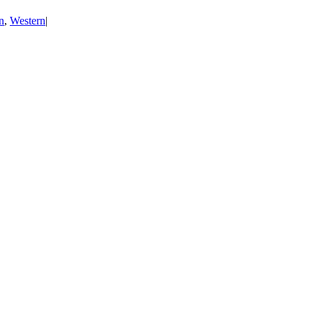
n
,
Western
|