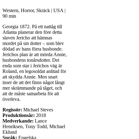
Western, Horror, Skräck | USA |
90 min
Georgia 1872. På ett nattåg till
Atlanta planerar den före detta
slaven Jericho att hämnas
mordet på sin dotter – som blev
dödad av hans förra husbonde.
Jerichos plan är att mörda Annie,
husbondens tonårsdotter. Det
enda som star i Jerichos väg är
Roland, en legosoldat anlitad för
att skydda Annie. Men snart
inser de att det finns något långt
mer skrämmande på tåget, och
att de måste samarbeta för att
överleva.
Regissör:
Michael Steves
Produktionsår:
2018
Medverkande:
Lance
Henriksen, Tony Todd, Michael
Eklund
Språk:
Engelska