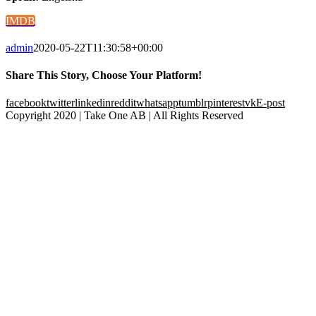
IMDB
admin
2020-05-22T11:30:58+00:00
Share This Story, Choose Your Platform!
facebook
twitter
linkedin
reddit
whatsapp
tumblr
pinterest
vk
E-post
Copyright 2020 | Take One AB | All Rights Reserved