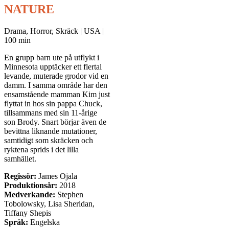
NATURE
Drama, Horror, Skräck | USA |
100 min
En grupp barn ute på utflykt i
Minnesota upptäcker ett flertal
levande, muterade grodor vid en
damm. I samma område har den
ensamstående mamman Kim just
flyttat in hos sin pappa Chuck,
tillsammans med sin 11-årige
son Brody. Snart börjar även de
bevittna liknande mutationer,
samtidigt som skräcken och
ryktena sprids i det lilla
samhället.
Regissör:
James Ojala
Produktionsår:
2018
Medverkande:
Stephen
Tobolowsky, Lisa Sheridan,
Tiffany Shepis
Språk:
Engelska