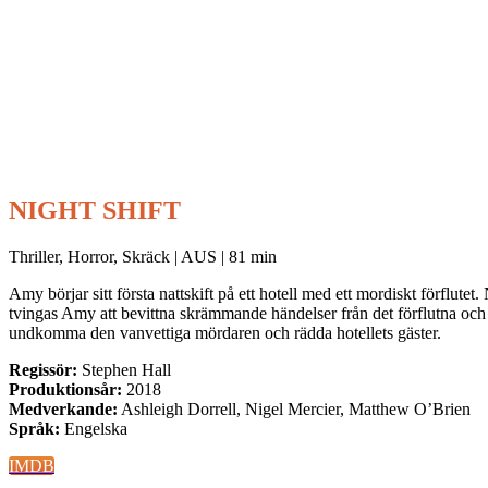
NIGHT SHIFT
Thriller, Horror, Skräck | AUS | 81 min
Amy börjar sitt första nattskift på ett hotell med ett mordiskt förflutet.
tvingas Amy att bevittna skrämmande händelser från det förflutna och må
undkomma den vanvettiga mördaren och rädda hotellets gäster.
Regissör:
Stephen Hall
Produktionsår:
2018
Medverkande:
Ashleigh Dorrell, Nigel Mercier, Matthew O’Brien
Språk:
Engelska
IMDB