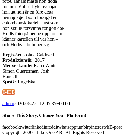
fotot, annars måste hon döda
honom. Väl på flykt avslöjar
hon att hon är en före detta
hemlig agent som förargat en
colombiansk kartell. Just som
hon skulle försvinna för gott dök
Hollis foto på henne upp, och nu
känner kartellen till var hon –
och Hollis – befinner sig.
Regissör:
Joshua Caldwell
Produktionsår:
2017
Medverkande:
Katia Winter,
Simon Quarterman, Josh
Randall
Språk:
Engelska
IMDB
admin
2020-06-22T12:05:35+00:00
Share This Story, Choose Your Platform!
facebook
twitter
linkedin
reddit
whatsapp
tumblr
pinterest
vk
E-post
Copyright 2020 | Take One AB | All Rights Reserved