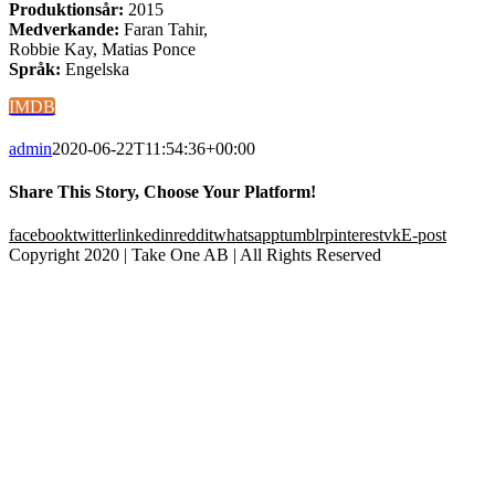
Produktionsår:
2015
Medverkande:
Faran Tahir,
Robbie Kay, Matias Ponce
Språk:
Engelska
IMDB
admin
2020-06-22T11:54:36+00:00
Share This Story, Choose Your Platform!
facebook
twitter
linkedin
reddit
whatsapp
tumblr
pinterest
vk
E-post
Copyright 2020 | Take One AB | All Rights Reserved