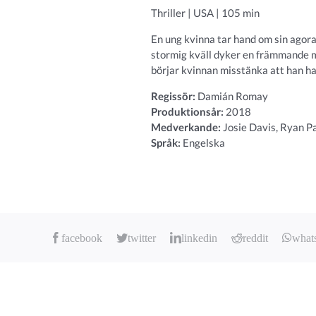
Thriller | USA | 105 min
En ung kvinna tar hand om sin agor
stormig kväll dyker en främmande ma
börjar kvinnan misstänka att han ha
Regissör:
Damián Romay
Produktionsår:
2018
Medverkande:
Josie Davis, Ryan P
Språk:
Engelska
facebook
twitter
linkedin
reddit
what