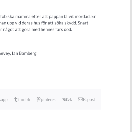
afobiska mamma efter att pappan blivit mördad. En
n upp vid deras hus för att söka skydd. Snart
r något att göra med hennes fars död.
aevey, Ian Bamberg
sapp
tumblr
pinterest
vk
E-post