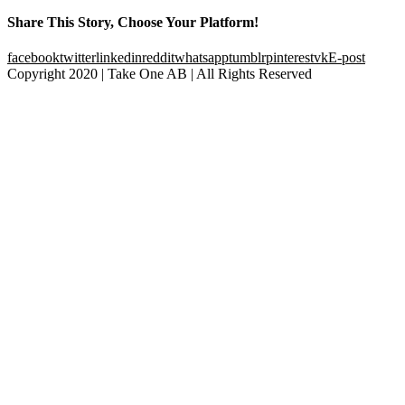
Share This Story, Choose Your Platform!
facebook
twitter
linkedin
reddit
whatsapp
tumblr
pinterest
vk
E-post
Copyright 2020 | Take One AB | All Rights Reserved