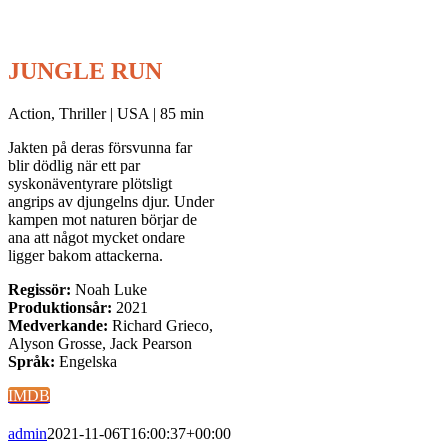
JUNGLE RUN
Action, Thriller | USA | 85 min
Jakten på deras försvunna far
blir dödlig när ett par
syskonäventyrare plötsligt
angrips av djungelns djur. Under
kampen mot naturen börjar de
ana att något mycket ondare
ligger bakom attackerna.
Regissör:
Noah Luke
Produktionsår:
2021
Medverkande:
Richard Grieco,
Alyson Grosse, Jack Pearson
Språk:
Engelska
IMDB
admin
2021-11-06T16:00:37+00:00