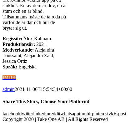
sjukhus. En av dem är döv, en är
stum och en är blind.
Tillsammans måste de ta reda på
varför de är där och hur de
bryter sig ut.
Regissör:
Alex Kahuam
Produktionsår:
2021
Medverkande:
Alejandra
Toussaint, Alejandra Zaid,
Jessica Ortiz
Språk:
Engelska
IMDB
admin
2021-11-06T15:54:34+00:00
Share This Story, Choose Your Platform!
facebook
twitter
linkedin
reddit
whatsapp
tumblr
pinterest
vk
E-post
Copyright 2020 | Take One AB | All Rights Reserved