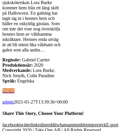
sjuksköterskan Lora Burke
kommer hem från ett lång skift
på Halloween. En galning har
tagit sig in i hennes hem och
håller en oskyldig gisslan. Som
om inte det vore nog översköljs
hennes hem av våldsamma
inkräktare. Hennes enda utväg
är att bli minst lika våldsam och
galen som alla andra…
Regissör:
Gabriel Carrier
Produktionsår:
2020
Medverkande:
Lora Burke,
Nick Smyth, Colin Paradine
Språk:
Engelska
IMDB
admin
2021-01-27T13:39:36+00:00
Share This Story, Choose Your Platform!
facebook
twitter
linkedin
reddit
whatsapp
tumblr
pinterest
vk
E-post
Copyright 2020 | Take One AB | All Rights Reserved