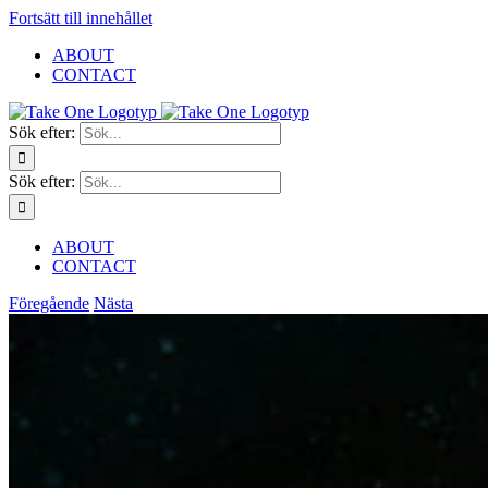
Fortsätt till innehållet
ABOUT
CONTACT
Sök efter:
Sök efter:
ABOUT
CONTACT
Föregående
Nästa