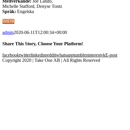
Medverkande:
Joe Lando,
Michelle Stafford, Denyse Tontz
Språk:
Engelska
IMDB
admin
2020-06-11T12:00:34+00:00
Share This Story, Choose Your Platform!
facebook
twitter
linkedin
reddit
whatsapp
tumblr
pinterest
vk
E-post
Copyright 2020 | Take One AB | All Rights Reserved