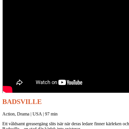
BADSVILLE
Action, Drama | USA | 97 min
Ett våldsamt greasergäng slits isär när deras ledare finner kärleken och
Badsville – en stad där kärlek inte existerar.