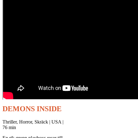
DEMONS INSIDE
Thriller, Horror, Skräck | USA |
76 min
En rik grupp playboys reser till