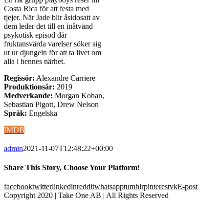
Costa Rica för att festa med
tjejer. När Jade blir åsidosatt av
dem leder det till en inåtvänd
psykotisk episod där
fruktansvärda varelser söker sig
ut ur djungeln för att ta livet om
alla i hennes närhet.
Regissör:
Alexandre Carriere
Produktionsår:
2019
Medverkande:
Morgan Kohan,
Sebastian Pigott, Drew Nelson
Språk:
Engelska
IMDB
admin
2021-11-07T12:48:22+00:00
Share This Story, Choose Your Platform!
facebook
twitter
linkedin
reddit
whatsapp
tumblr
pinterest
vk
E-post
Copyright 2020 | Take One AB | All Rights Reserved