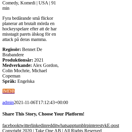
Comedy, Komedi | USA | 91
min
Fyra bedårande små flickor
planerar att brutalt mörda en
hockeyspelare efter att de har
misstagit parets älskog för en
attack på deras mamma.
Regissör:
Bennet De
Brabandere
Produktionsår:
2021
Medverkande:
Alex Gordon,
Colin Mochrie, Michael
Copeman
Språk:
Engelska
IMDB
admin
2021-11-06T17:12:43+00:00
Share This Story, Choose Your Platform!
facebook
twitter
linkedin
reddit
whatsapp
tumblr
pinterest
vk
E-post
Copyright 2020 | Take One AB | All Rights Reserved