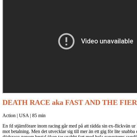
DEATH RACE aka FAST AND THE FIE
Action | USA | 85 min
En fd stjärnförare inom racing går med på att rädda sin ex-flickvän u
mot betalning. Men det utvecklar sig till mer än ett gig för lite snabba
dödsrace genom brutal öken tar snabbt fart med hela gangsterns syndik