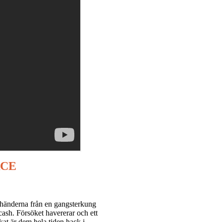
RCE
r händerna från en gangsterkung
 cash. Försöket havererar och ett
at är dem hela tiden hack i