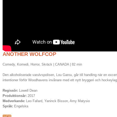
ANOTHER WOLFCOP
Comedy, Komedi, Horror, Skräck | CANADA | 82 min
Den alkoholiserade varulvspolisen, Lou Garou, går till handling när en exc
intentioner förför Woodhavens invånare med ett nytt bryggeri och hockeylag
Regissör:
Lowell Dean
Produktionsår:
2017
Medverkande:
Leo Fafard, Yaninck Bisson, Amy Matysio
Språk:
Engelska
IMDB