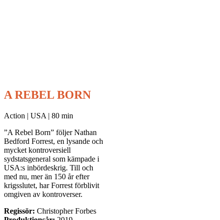
A REBEL BORN
Action | USA | 80 min
”A Rebel Born” följer Nathan
Bedford Forrest, en lysande och
mycket kontroversiell
sydstatsgeneral som kämpade i
USA:s inbördeskrig. Till och
med nu, mer än 150 år efter
krigsslutet, har Forrest förblivit
omgiven av kontroverser.
Regissör:
Christopher Forbes
Produktionsår:
2019