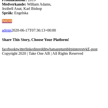
Medverkande:
William Adams,
Jezibell Anat, Karl Bishop
Språk:
Engelska
IMDB
admin
2020-06-17T07:36:13+00:00
Share This Story, Choose Your Platform!
facebook
twitter
linkedin
reddit
whatsapp
tumblr
pinterest
vk
E-post
Copyright 2020 | Take One AB | All Rights Reserved