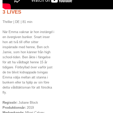
3 LIVES
Thriller | DE | 81 min
När Emma vaknar är hon instängd i
en övergiven bunker. Snart inser
hon att två till offer sitter
inspärrade med henne, Ben och
Jamie, som hon känner från high
school-tiden. Ben åkte i fängelse
för att ha våldtagit henne 15 år
tidigare. Förbryllad över varför just
de tre blivit kidnappade tvingas
Emma välja mellan att stanna i
bunkern eller ta hjälp av sin före
detta våldtäktsman för att försöka
fly.
Regissör:
Juliane Block
Produktionsår:
2019
Medverkande:
Mhari Calvey,