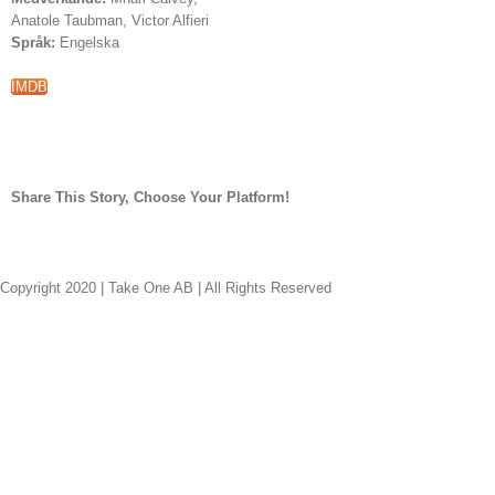
Anatole Taubman, Victor Alfieri
Språk:
Engelska
IMDB
Share This Story, Choose Your Platform!
facebook
twitter
linkedin
reddit
whatsapp
tumblr
pinterest
vk
E-
post
Copyright 2020 | Take One AB | All Rights Reserved