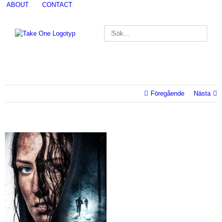
Fortsätt
ABOUT
CONTACT
till
innehållet
Sök
Sök
efter:
efter:
Föregående
Nästa