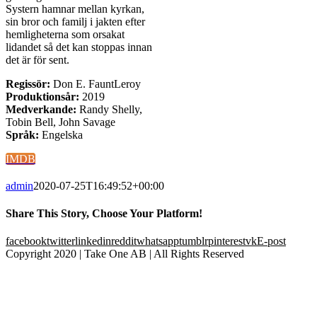
Systern hamnar mellan kyrkan,
sin bror och familj i jakten efter
hemligheterna som orsakat
lidandet så det kan stoppas innan
det är för sent.
Regissör:
Don E. FauntLeroy
Produktionsår:
2019
Medverkande:
Randy Shelly,
Tobin Bell, John Savage
Språk:
Engelska
IMDB
admin
2020-07-25T16:49:52+00:00
Share This Story, Choose Your Platform!
facebook
twitter
linkedin
reddit
whatsapp
tumblr
pinterest
vk
E-post
Copyright 2020 | Take One AB | All Rights Reserved