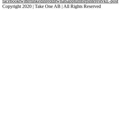
facebook
twitter
linkedin
reddit
whatsapp
tumblr
pinterest
vk
E-post
Copyright 2020 | Take One AB | All Rights Reserved