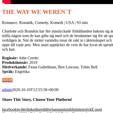
THE WAY WE WEREN`T
Romance, Romatik, Comedy, Komedi | USA | 93 min
Charlotte och Brandon har fler misslyckade förhållanden bakom sig än 
träffa någon som de kan gifta sig med och de bestämmer sig för att s
verkligen är. När de möter varandra rusar de rakt in i äktenskapet och n
uppe till varje pris. Men snart upptäcker de vem de har lovat att spend
och lust.
Regissör:
John Cerrito
Produktionsår:
2019
Medverkande:
Fiona Gubellman, Ben Lawson, Tobin Bell
Språk:
Engelska
IMDB
admin
2020-10-10T12:55:58+00:00
Share This Story, Choose Your Platform!
facebook
twitter
linkedin
reddit
whatsapp
tumblr
pinterest
vk
E-post