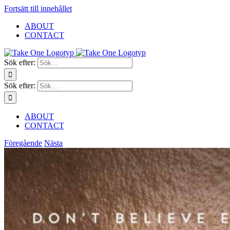
Fortsätt till innehållet
ABOUT
CONTACT
Sök efter:
Sök efter:
ABOUT
CONTACT
Föregående
Nästa