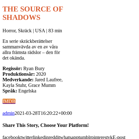
THE SOURCE OF
SHADOWS
Horror, Skräck | USA | 83 min
En serie skräckberättelser
sammanvävda av en av våra
allra främsta rädslor – den för
det okända.
Regissör:
Ryan Bury
Produktionsår:
2020
Medverkande:
Jared Laufree,
Kayla Stuhr, Grace Mumm
Språk:
Engelska
IMDB
admin
2021-03-28T16:20:22+00:00
Share This Story, Choose Your Platform!
facebook
twitter
linkedin
reddit
whatsapp
tumblr
pinterest
vk
E-post