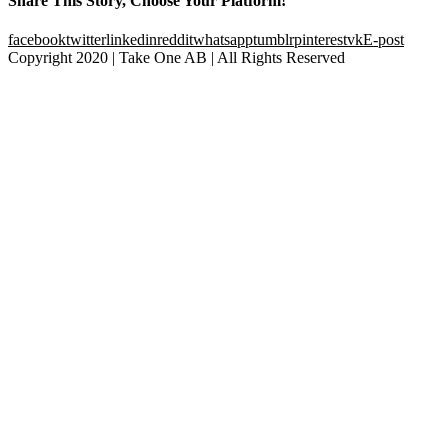
Share This Story, Choose Your Platform!
facebook
twitter
linkedin
reddit
whatsapp
tumblr
pinterest
vk
E-post
Copyright 2020 | Take One AB | All Rights Reserved