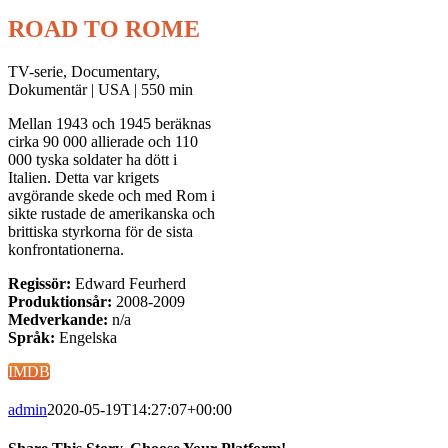
ROAD TO ROME
TV-serie, Documentary,
Dokumentär | USA | 550 min
Mellan 1943 och 1945 beräknas
cirka 90 000 allierade och 110
000 tyska soldater ha dött i
Italien. Detta var krigets
avgörande skede och med Rom i
sikte rustade de amerikanska och
brittiska styrkorna för de sista
konfrontationerna.
Regissör:
Edward Feurherd
Produktionsår:
2008-2009
Medverkande:
n/a
Språk:
Engelska
IMDB
admin
2020-05-19T14:27:07+00:00