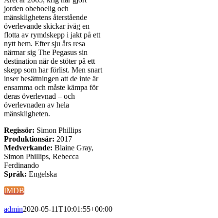
jorden obeboelig och
mänsklighetens återstående
överlevande skickar iväg en
flotta av rymdskepp i jakt på ett
nytt hem. Efter sju års resa
närmar sig The Pegasus sin
destination när de stöter på ett
skepp som har förlist. Men snart
inser besättningen att de inte är
ensamma och måste kämpa för
deras överlevnad – och
överlevnaden av hela
mänskligheten.
Regissör:
Simon Phillips
Produktionsår:
2017
Medverkande:
Blaine Gray,
Simon Phillips, Rebecca
Ferdinando
Språk:
Engelska
IMDB
admin
2020-05-11T10:01:55+00:00