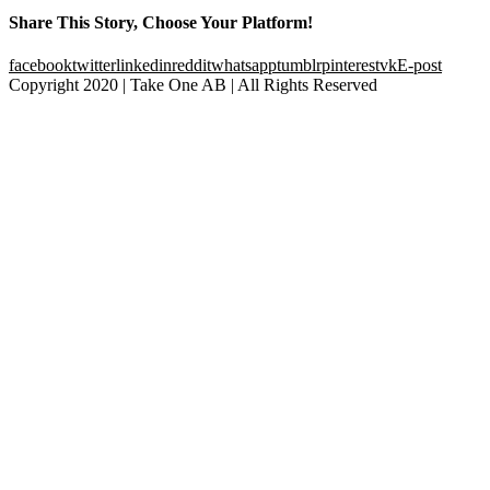
Share This Story, Choose Your Platform!
facebook
twitter
linkedin
reddit
whatsapp
tumblr
pinterest
vk
E-post
Copyright 2020 | Take One AB | All Rights Reserved