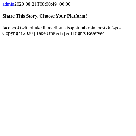
admin
2020-08-21T08:00:49+00:00
Share This Story, Choose Your Platform!
facebook
twitter
linkedin
reddit
whatsapp
tumblr
pinterest
vk
E-post
Copyright 2020 | Take One AB | All Rights Reserved