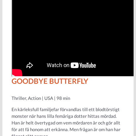
GOODBYE BUTTERFLY
Thriller, Action | USA | 98 min
En kärleksfull familjefar förvandlas till ett blodtörstigt
monster när hans lilla femåriga dotter hittas mördad.
Han är helt övertygad om vem mördaren är och gör allt
för att få honom att erkänna. Men frågan är om han har
fångat rätt person…