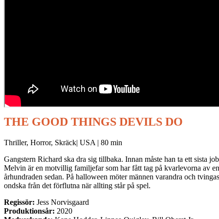
THE GOOD THINGS DEVILS DO
Thriller, Horror, Skräck| USA | 80 min
Gangstern Richard ska dra sig tillbaka. Innan måste han ta ett sista jobb
Melvin är en motvillig familjefar som har fått tag på kvarlevorna av 
århundraden sedan. På halloween möter männen varandra och tvingas
ondska från det förflutna när allting står på spel.
Regissör:
Jess Norvisgaard
Produktionsår:
2020