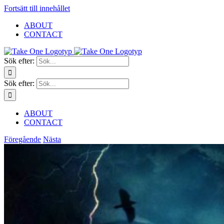
Fortsätt till innehållet
ABOUT
CONTACT
Sök efter:
Sök efter:
ABOUT
CONTACT
Föregående
Nästa