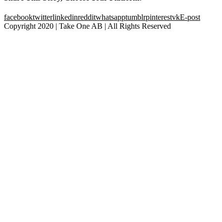
facebook
twitter
linkedin
reddit
whatsapp
tumblr
pinterest
vk
E-post
Copyright 2020 | Take One AB | All Rights Reserved