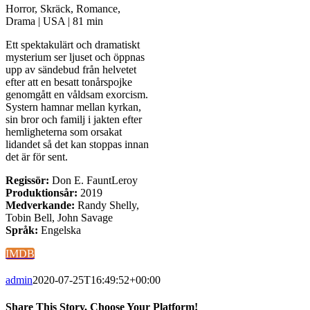
Horror, Skräck, Romance,
Drama | USA | 81 min
Ett spektakulärt och dramatiskt
mysterium ser ljuset och öppnas
upp av sändebud från helvetet
efter att en besatt tonårspojke
genomgått en våldsam exorcism.
Systern hamnar mellan kyrkan,
sin bror och familj i jakten efter
hemligheterna som orsakat
lidandet så det kan stoppas innan
det är för sent.
Regissör:
Don E. FauntLeroy
Produktionsår:
2019
Medverkande:
Randy Shelly,
Tobin Bell, John Savage
Språk:
Engelska
IMDB
admin
2020-07-25T16:49:52+00:00
Share This Story, Choose Your Platform!