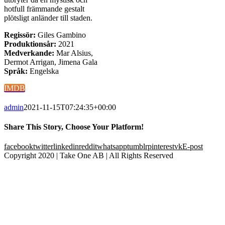
hotfull främmande gestalt
plötsligt anländer till staden.
Regissör:
Giles Gambino
Produktionsår:
2021
Medverkande:
Mar Alsius,
Dermot Arrigan, Jimena Gala
Språk:
Engelska
IMDB
admin
2021-11-15T07:24:35+00:00
Share This Story, Choose Your Platform!
facebook
twitter
linkedin
reddit
whatsapp
tumblr
pinterest
vk
E-post
Copyright 2020 | Take One AB | All Rights Reserved