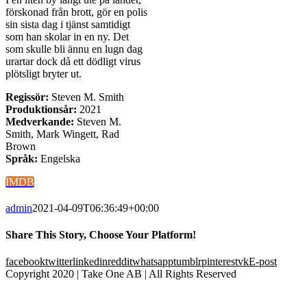
förskonad från brott, gör en polis
sin sista dag i tjänst samtidigt
som han skolar in en ny. Det
som skulle bli ännu en lugn dag
urartar dock då ett dödligt virus
plötsligt bryter ut.
Regissör:
Steven M. Smith
Produktionsår:
2021
Medverkande:
Steven M.
Smith, Mark Wingett, Rad
Brown
Språk:
Engelska
IMDB
admin
2021-04-09T06:36:49+00:00
Share This Story, Choose Your Platform!
facebook
twitter
linkedin
reddit
whatsapp
tumblr
pinterest
vk
E-post
Copyright 2020 | Take One AB | All Rights Reserved