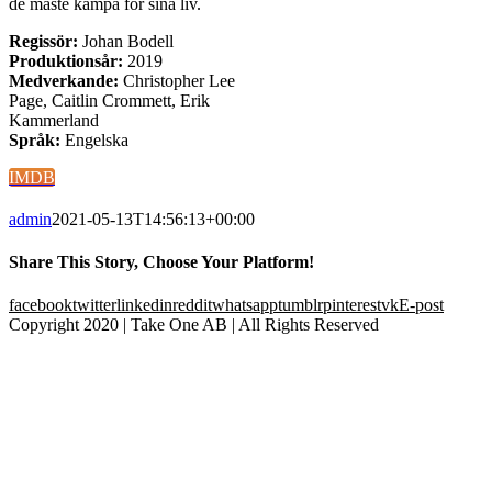
de måste kämpa för sina liv.
Regissör:
Johan Bodell
Produktionsår:
2019
Medverkande:
Christopher Lee
Page, Caitlin Crommett, Erik
Kammerland
Språk:
Engelska
IMDB
admin
2021-05-13T14:56:13+00:00
Share This Story, Choose Your Platform!
facebook
twitter
linkedin
reddit
whatsapp
tumblr
pinterest
vk
E-post
Copyright 2020 | Take One AB | All Rights Reserved