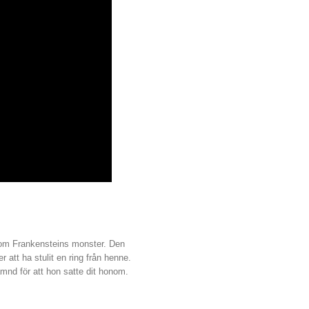
 som Frankensteins monster. Den
 att ha stulit en ring från henne.
mnd för att hon satte dit honom.