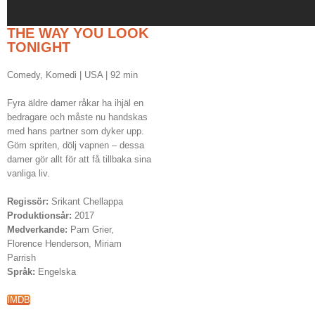
THE WAY YOU LOOK
TONIGHT
Comedy, Komedi | USA | 92 min
Fyra äldre damer råkar ha ihjäl en
bedragare och måste nu handskas
med hans partner som dyker upp.
Göm spriten, dölj vapnen – dessa
damer gör allt för att få tillbaka sina
vanliga liv.
Regissör:
Srikant Chellappa
Produktionsår:
2017
Medverkande:
Pam Grier,
Florence Henderson, Miriam
Parrish
Språk:
Engelska
IMDB