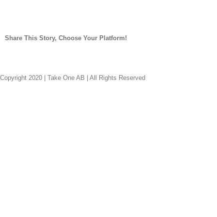
Share This Story, Choose Your Platform!
facebook
twitter
linkedin
reddit
whatsapp
tumblr
pinterest
vk
E-
post
Copyright 2020 | Take One AB | All Rights Reserved