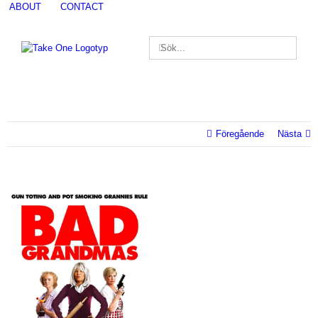
Fortsätt
ABOUT
CONTACT
till
innehållet
Sök
Sök
efter:
efter:
Föregående
Nästa