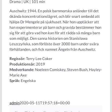
Drama | UK | 101 min
Auschwitz 1944. En polsk barnmorska anländer till det
ökända koncentrationslägret, och blir snart ombedd att
hjälpa Dr Mengele på sjukhuset. När hon upptäcker att
han experimenterar på barn och gravida bestämmer hon
sig för att göra vad hon kan för att rädda så många barn
som möjligt. Den sanna historien om Stanisława
Leszczyńska, som förlöste över 3000 barn under svåra
förhållanden, och fick namnet Ängeln från Auschwitz.
Regissör:
Terry Lee Coker
Produktionsår:
2019
Medverkande:
Noeleen Comiskey, Steven Bush, Hayley-
Marie Axe
Språk:
Engelska
admin
2020-05-11T19:57:18+00:00