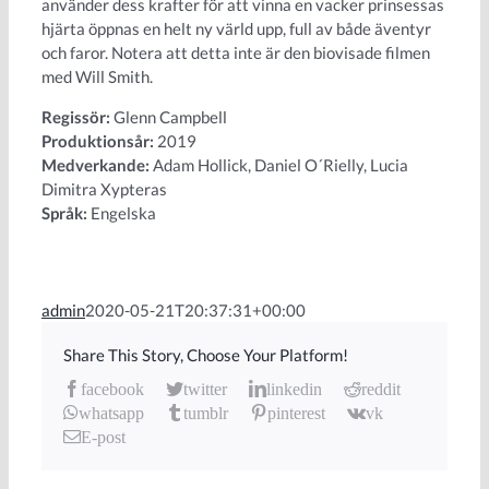
använder dess krafter för att vinna en vacker prinsessas
hjärta öppnas en helt ny värld upp, full av både äventyr
och faror. Notera att detta inte är den biovisade filmen
med Will Smith.
Regissör:
Glenn Campbell
Produktionsår:
2019
Medverkande:
Adam Hollick, Daniel O´Rielly, Lucia
Dimitra Xypteras
Språk:
Engelska
admin
2020-05-21T20:37:31+00:00
Share This Story, Choose Your Platform!
facebook
twitter
linkedin
reddit
whatsapp
tumblr
pinterest
vk
E-post