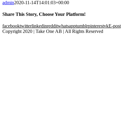
admin
2020-11-14T14:01:03+00:00
Share This Story, Choose Your Platform!
facebook
twitter
linkedin
reddit
whatsapp
tumblr
pinterest
vk
E-post
Copyright 2020 | Take One AB | All Rights Reserved