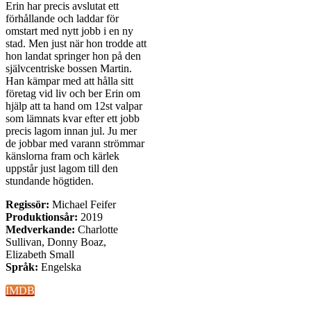
Erin har precis avslutat ett
förhållande och laddar för
omstart med nytt jobb i en ny
stad. Men just när hon trodde att
hon landat springer hon på den
självcentriske bossen Martin.
Han kämpar med att hålla sitt
företag vid liv och ber Erin om
hjälp att ta hand om 12st valpar
som lämnats kvar efter ett jobb
precis lagom innan jul. Ju mer
de jobbar med varann strömmar
känslorna fram och kärlek
uppstår just lagom till den
stundande högtiden.
Regissör:
Michael Feifer
Produktionsår:
2019
Medverkande:
Charlotte
Sullivan, Donny Boaz,
Elizabeth Small
Språk:
Engelska
IMDB