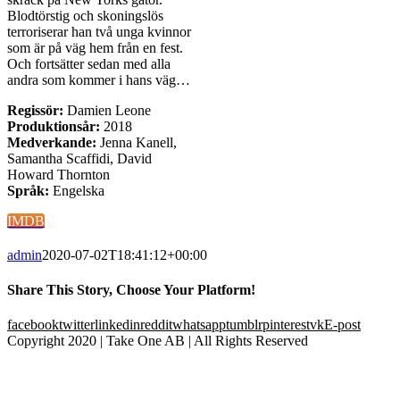
Blodtörstig och skoningslös
terroriserar han två unga kvinnor
som är på väg hem från en fest.
Och fortsätter sedan med alla
andra som kommer i hans väg…
Regissör:
Damien Leone
Produktionsår:
2018
Medverkande:
Jenna Kanell,
Samantha Scaffidi, David
Howard Thornton
Språk:
Engelska
IMDB
admin
2020-07-02T18:41:12+00:00
Share This Story, Choose Your Platform!
facebook
twitter
linkedin
reddit
whatsapp
tumblr
pinterest
vk
E-post
Copyright 2020 | Take One AB | All Rights Reserved