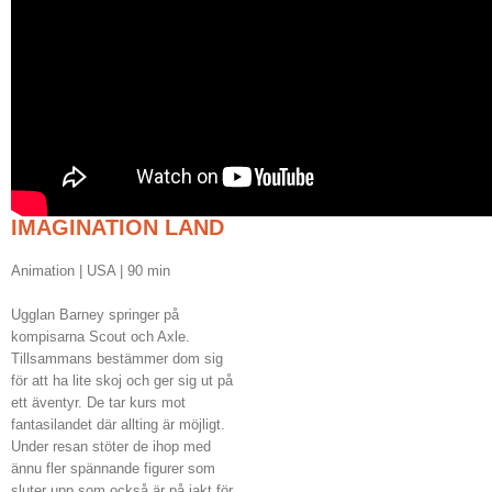
IMAGINATION LAND
Animation | USA | 90 min
Ugglan Barney springer på
kompisarna Scout och Axle.
Tillsammans bestämmer dom sig
för att ha lite skoj och ger sig ut på
ett äventyr. De tar kurs mot
fantasilandet där allting är möjligt.
Under resan stöter de ihop med
ännu fler spännande figurer som
sluter upp som också är på jakt för