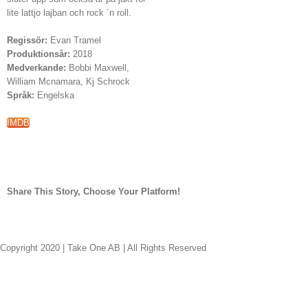
lite lattjo lajban och rock ´n roll.
Regissör:
Evan Tramel
Produktionsår:
2018
Medverkande:
Bobbi Maxwell,
William Mcnamara, Kj Schrock
Språk:
Engelska
IMDB
Share This Story, Choose Your Platform!
facebook
twitter
linkedin
reddit
whatsapp
tumblr
pinterest
vk
E-
post
Copyright 2020 | Take One AB | All Rights Reserved