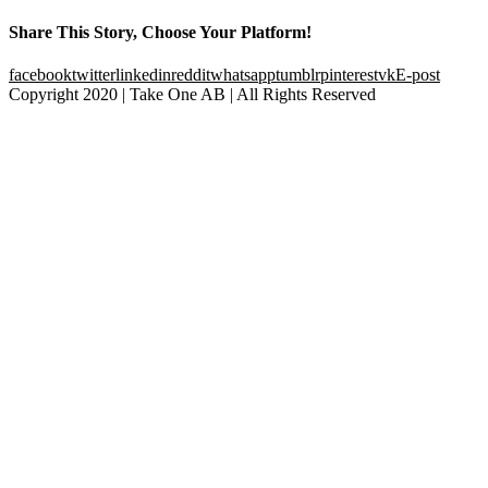
Share This Story, Choose Your Platform!
facebook
twitter
linkedin
reddit
whatsapp
tumblr
pinterest
vk
E-post
Copyright 2020 | Take One AB | All Rights Reserved