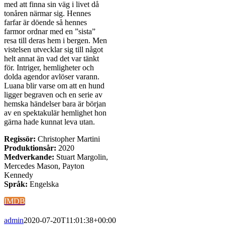
med att finna sin väg i livet då
tonåren närmar sig. Hennes
farfar är döende så hennes
farmor ordnar med en ”sista”
resa till deras hem i bergen. Men
vistelsen utvecklar sig till något
helt annat än vad det var tänkt
för. Intriger, hemligheter och
dolda agendor avlöser varann.
Luana blir varse om att en hund
ligger begraven och en serie av
hemska händelser bara är början
av en spektakulär hemlighet hon
gärna hade kunnat leva utan.
Regissör:
Christopher Martini
Produktionsår:
2020
Medverkande:
Stuart Margolin,
Mercedes Mason, Payton
Kennedy
Språk:
Engelska
IMDB
admin
2020-07-20T11:01:38+00:00