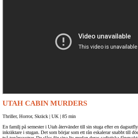
UTAH CABIN MURDERS
Thriller, Horror, Skräck | UK | 85 min
En familj på semester i Utah återvänder till sin stuga efter en dagsutf
inkräktare i stugan. Det som börjar som ett rån eskalerar snabbt till dö
två tonårssystrar. De slåss för sina liv medan deras sadistiska fångvakta