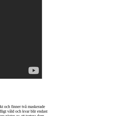
lykt och finner två maskerade
dligt våld och kvar blir endast
re njuter av att tortera dem.