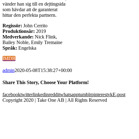
vänder han sig till en dejtingsida
som hävdar att de garanterat
hittar den perfekta partnern.
Regissör:
John Cerrito
Produktionsår:
2019
Medverkande:
Nick Flink,
Bailey Noble, Emily Tremaine
Språk:
Engelska
IMDB
admin
2020-05-08T15:38:27+00:00
Share This Story, Choose Your Platform!
facebook
twitter
linkedin
reddit
whatsapp
tumblr
pinterest
vk
E-post
Copyright 2020 | Take One AB | All Rights Reserved